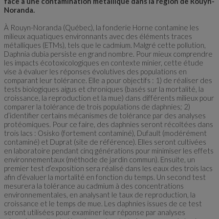
face à une contamination métallique dans la région de Rouyn-
Noranda.
À Rouyn-Noranda (Québec), la fonderie Horne contamine les
milieux aquatiques environnants avec des éléments traces
métalliques (ETMs), tels que le cadmium. Malgré cette pollution,
Daphnia dubia persiste en grand nombre. Pour mieux comprendre
les impacts écotoxicologiques en contexte minier, cette étude
vise à évaluer les réponses évolutives des populations en
comparant leur tolérance. Elle a pour objectifs : 1) de réaliser des
tests biologiques aigus et chroniques (basés sur la mortalité, la
croissance, la reproduction et la mue) dans différents milieux pour
comparer la tolérance de trois populations de daphnies; 2)
d’identifier certains mécanismes de tolérance par des analyses
protéomiques. Pour ce faire, des daphnies seront récoltées dans
trois lacs : Osisko (fortement contaminé), Dufault (modérément
contaminé) et Duprat (site de référence). Elles seront cultivées
en laboratoire pendant cinq générations pour minimiser les effets
environnementaux (méthode de jardin commun). Ensuite, un
premier test d’exposition sera réalisé dans les eaux des trois lacs
afin d’évaluer la mortalité en fonction du temps. Un second test
mesurera la tolérance au cadmium à des concentrations
environnementales, en analysant le taux de reproduction, la
croissance et le temps de mue. Les daphnies issues de ce test
seront utilisées pour examiner leur réponse par analyses