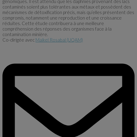
génomiques. Il est attendu que les daphnies provenant des lacs
contaminés soient plus tolérantes aux métaux et possèdent des
mécanismes de détoxification précis, mais qu’elles présentent des
compromis, notamment une reproduction et une croissance
réduites. Cette étude contribuera à une meilleure
compréhension des réponses des organismes face à la
contamination minière.
Co-dirigée avec
Maikel Rosabal (UQAM)