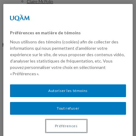
Claire McPolin
Gabrielle Boudreault
Zoë Rabinovitch
OPPORTUNITÉS
PRÉSENTATIONS/PRESS
LIENS
Préférences en matière de témoins
Nous utilisons des témoins (cookies) afin de collecter des
MENU
FERMER
informations qui nous permettent d’améliorer votre
Accueil
expérience sur le site, de vous proposer des contenus vidéo,
Sujets de recherche
d’analyser les statistiques de fréquentation, etc. Vous
Publications
pouvez personnaliser votre choix en sélectionnant
Membres
« Préférences ».
Alison Derry
Annabelle Fortin-Archambault
Bianca Tran
Autoriser les témoins
Hélène Pfister
Jeffrey Hay Gallant
Jennifer Fisher
Julien Beaulieu
Tout refuser
Nicolas Fournier
Torea Nhun-Fat
Anthony Arsenault
Préférences
Céline Lafrance