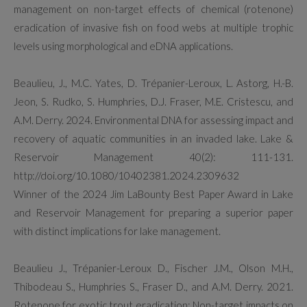
management on non-target effects of chemical (rotenone)
eradication of invasive fish on food webs at multiple trophic
levels using morphological and eDNA applications.
Beaulieu, J., M.C. Yates, D. Trépanier-Leroux, L. Astorg, H.-B.
Jeon, S. Rudko, S. Humphries, D.J. Fraser, M.E. Cristescu, and
A.M. Derry. 2024. Environmental DNA for assessing impact and
recovery of aquatic communities in an invaded lake. Lake &
Reservoir Management 40(2): 111-131.
http://doi.org/10.1080/10402381.2024.2309632
Winner of the 2024 Jim LaBounty Best Paper Award in Lake
and Reservoir Management for preparing a superior paper
with distinct implications for lake management.
Beaulieu J., Trépanier-Leroux D., Fischer J.M., Olson M.H.,
Thibodeau S., Humphries S., Fraser D., and A.M. Derry. 2021.
Rotenone for exotic trout eradication: Non-target impacts on