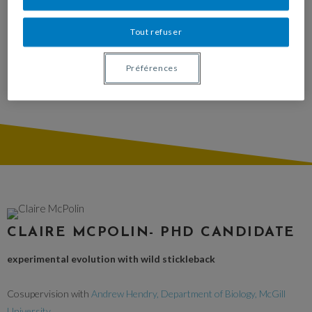
Tout refuser
Préférences
CLAIRE MCPOLIN- PHD CANDIDATE
experimental evolution with wild stickleback
Cosupervision with
Andrew Hendry, Department of Biology, McGill
University